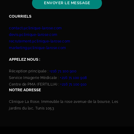
COURRIELS
contact@clinique-larose.com
devis@clinique-larose.com
recrutement@clinique-larose.com
marketing@clinique-larose.com
APPELEZ NOUS :
Réception principale :
+216 71 100 900
Service Imagerie Médicale :
+216 71 100 908
Centre de PMA (FERTILLIA) :
+216 71 100 910
NOTRE ADRESSE
Clinique La Rose, Immeuble la rose avenue de la bourse, Les
jardins du lac, Tunis 1053