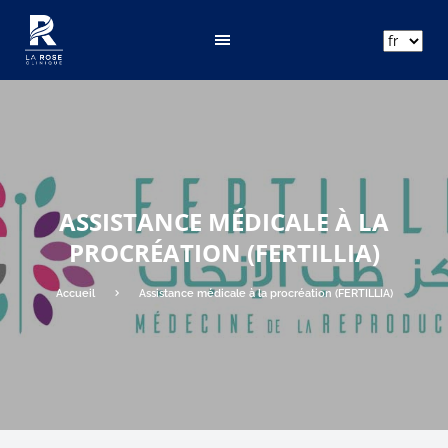
ar
fr
en
ASSISTANCE MÉDICALE À LA
PROCRÉATION (FERTILLIA)
Accueil
Assistance médicale à la procréation (FERTILLIA)