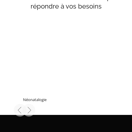
répondre à vos besoins
ial Version
Néonatalogie
GYNÉCOLOG