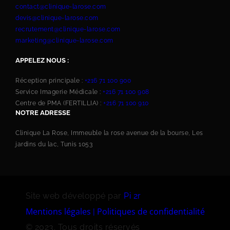
contact@clinique-larose.com
devis@clinique-larose.com
recrutement@clinique-larose.com
marketing@clinique-larose.com
APPELEZ NOUS :
Réception principale :
+216 71 100 900
Service Imagerie Médicale :
+216 71 100 908
Centre de PMA (FERTILLIA) :
+216 71 100 910
NOTRE ADRESSE
Clinique La Rose, Immeuble la rose avenue de la bourse, Les
jardins du lac, Tunis 1053
Site web développé par
Pi 2r
Mentions légales
Politiques de confidentialité
|
© 2023. Tous droits réservés