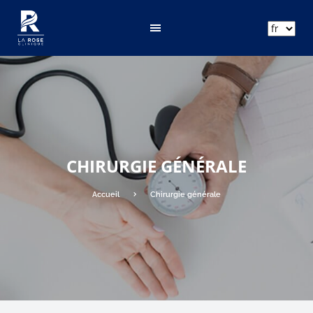
ar
fr
en
CHIRURGIE GÉNÉRALE
Accueil
Chirurgie générale