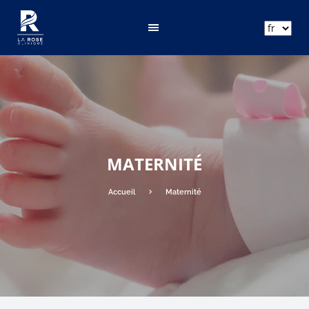
ar
fr
en
MATERNITÉ
Accueil
Maternité