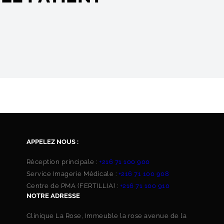
APPELEZ NOUS :
Réception principale :
+216 71 100 900
Service Imagerie Médicale :
+216 71 100 908
Centre de PMA (FERTILLIA) :
+216 71 100 910
NOTRE ADRESSE
Clinique La Rose, Immeuble la rose avenue de la