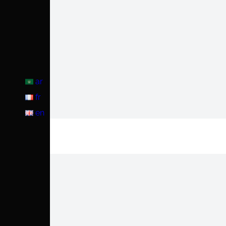
Chir
ar
fr
en