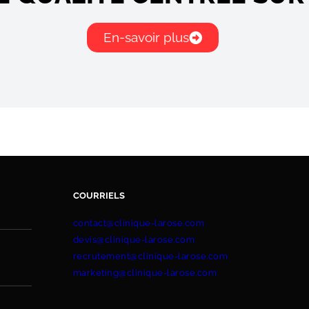
En-savoir plus
COURRIELS
contact@clinique-larose.com
devis@clinique-larose.com
recrutement@clinique-larose.com
marketing@clinique-larose.com