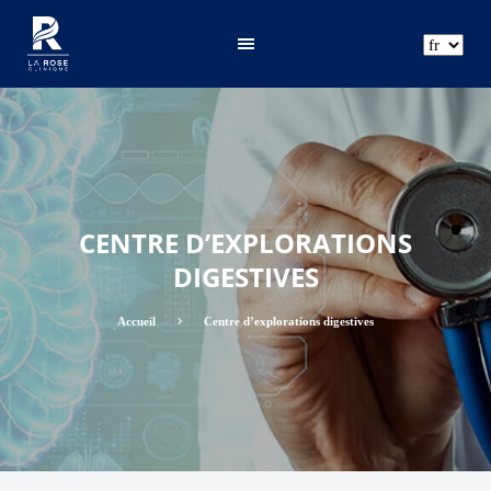
ar
fr
en
CENTRE D’EXPLORATIONS
DIGESTIVES
Accueil
Centre d’explorations digestives