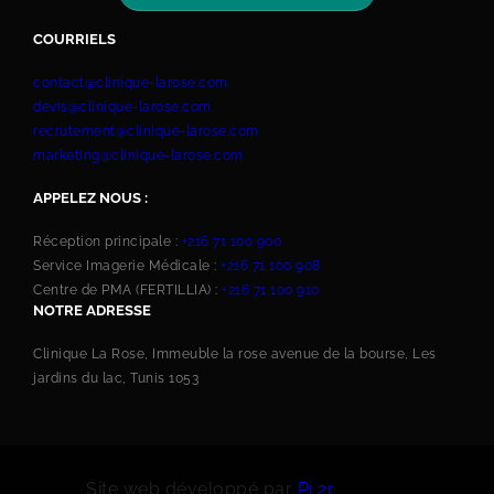
COURRIELS
contact@clinique-larose.com
devis@clinique-larose.com
recrutement@clinique-larose.com
marketing@clinique-larose.com
APPELEZ NOUS :
Réception principale :
+216 71 100 900
Service Imagerie Médicale :
+216 71 100 908
Centre de PMA (FERTILLIA) :
+216 71 100 910
NOTRE ADRESSE
Clinique La Rose, Immeuble la rose avenue de la bourse, Les
jardins du lac, Tunis 1053
Site web développé par
Pi 2r