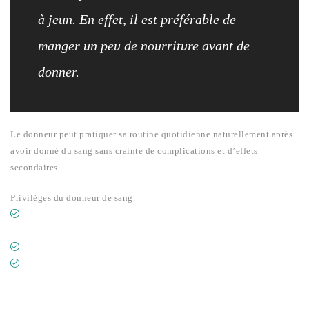
à jeun. En effet, il est préférable de
manger un peu de nourriture avant de
donner.
Le donneur peut pratiquer sa routine quotidienne naturellement après
avoir donné du sang sans crainte de complications et d’effets
secondaires.
Privilèges du donneur de sang.
EXAMEN MÉDICAL POUR ASSURER LA SÉCURITÉ DU
DONNEUR ET DU RECEVEUR
ANALYSE EN LABORATOIRE DU SANG DU DONNEUR
UNE CARTE DE DONNEUR PORTANT LE TYPE DE SANG ET
LA DATE ET LE LIEU DU DON ET DONNANT AU
PROPRIÉTAIRE, POUR UNE ANNÉE À COMPTER DE LA DATE