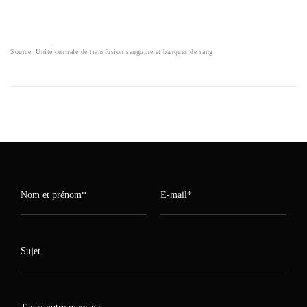
DU DON, LA PRIORITÉ LORS DU BESOIN DE SANG AINSI QUE
POUR SES PARENTS ET SES ENFANTS.
Source: Unité centrale de transfusion sanguine et banques de sang