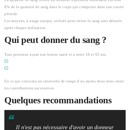
8% de la quantité de sang dans le corps qui compense dans une courte
période.
Les moyens, à usage unique, utilisés pour retirer le sang sont détruits
après chaque utilisation.
Qui peut donner du sang ?
Tout personne ayant une bonne santé et a entre 18 et 65 ans.
5 FOIS PAR AN POUR UN HOMME
3 FOIS PAR AN POUR LES FEMMES
En ce qui concerne un intervalle de temps d’au moins deux mois entre
les contributions successives
Quelques recommandations
Il n'est pas nécessaire d'avoir un donneur